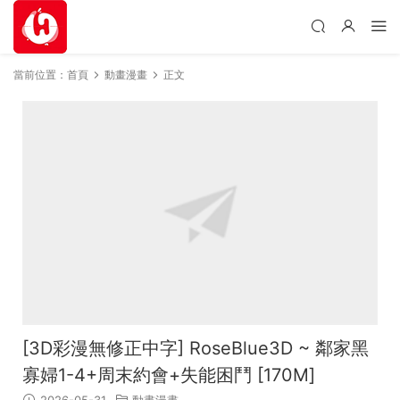
當前位置：
首頁
動畫漫畫
正文
[3D彩漫無修正中字] RoseBlue3D ~ 鄰家黑
寡婦1-4+周末約會+失能困鬥 [170M]