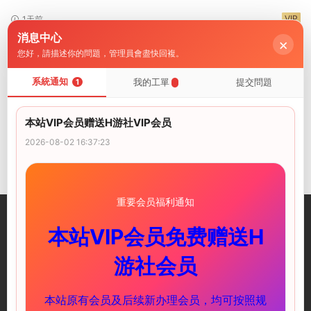
VIP
1天前
消息中心
×
[3D漫畫]風月寶鑒之鳳姐篇01-11-古典發情NTR[1.63G]
您好，請描述你的問題，管理員會盡快回複。
VIP
2天前
系統通知
我的工單
提交問題
1
評論
0
本站VIP会员赠送H游社VIP会员
2026-08-02 16:37:23
請先
登錄
重要会员福利通知
本站VIP会员免费赠送H
游社会员
一個優質的資源付費平台 彙集海量遊戲資源和攻略
本站原有会员及后续新办理会员，均可按照规
快速鏈接
服務支持