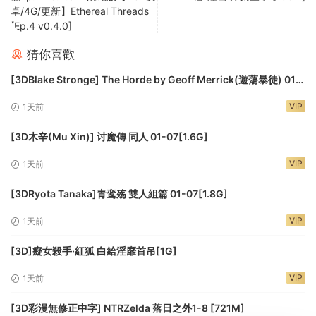
卓/4G/更新】Ethereal Threads
[Ep.4 v0.4.0]
猜你喜歡
[3DBlake Stronge] The Horde by Geoff Merrick(遊蕩暴徒) 01-
11[160M]
VIP
1天前
[3D木辛(Mu Xin)] 讨魔傳 同人 01-07[1.6G]
VIP
1天前
[3DRyota Tanaka]青鸾殇 雙人組篇 01-07[1.8G]
VIP
1天前
[3D]癡女殺手·紅狐 白給淫靡首吊[1G]
VIP
1天前
[3D彩漫無修正中字] NTRZelda 落日之外1-8 [721M]