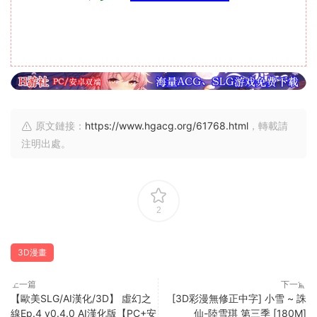
原文鏈接：
https://www.hgacg.org/61768.html
，轉載請
注明出處。
2
3D漫畫
上一篇
下一篇
【歐美SLG/AI漢化/3D】 虛幻之
[3D彩漫無修正中字] 小雪 ~ 誅
線Ep.4 v0.4.0 AI漢化版【PC+安
仙-陸雪琪 第三季 [180M]